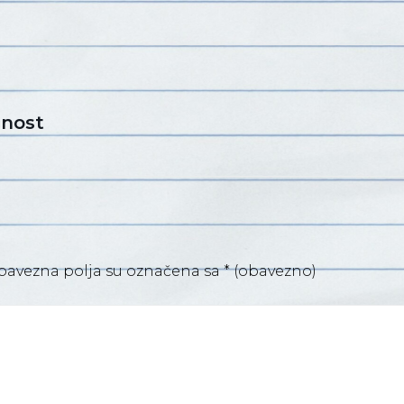
ćnost
bavezna polja su označena sa
* (obavezno)