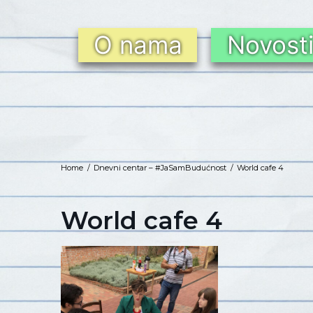
O nama
Novost
Home
/
Dnevni centar – #JaSamBudućnost
/
World cafe 4
World cafe 4