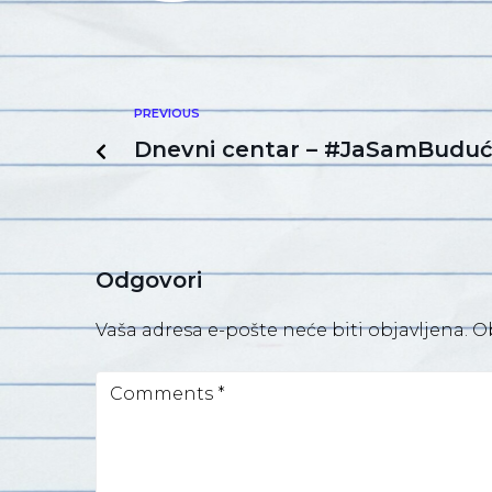
PREVIOUS
Dnevni centar – #JaSamBudu
Odgovori
Vaša adresa e-pošte neće biti objavljena.
O