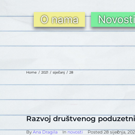
O nama
Novost
Home
/
2021
/
siječanj
/
28
Razvoj društvenog poduzetni
By
Ana Dragila
In
novosti
Posted
28 siječnja, 202