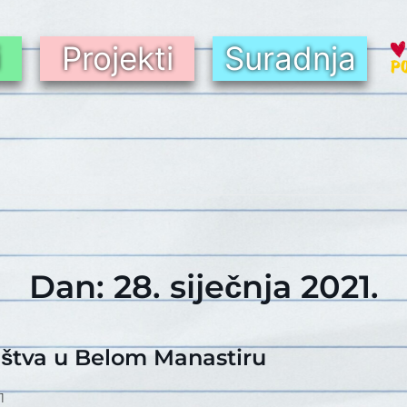
i
Projekti
Suradnja
Dan:
28. siječnja 2021.
štva u Belom Manastiru
1