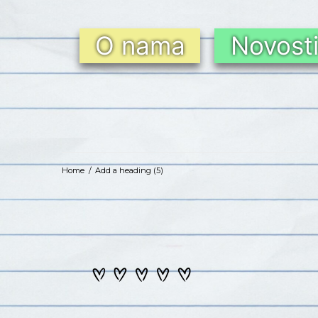
O nama
Novost
Home
/
Add a heading (5)