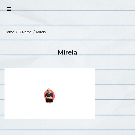
Home
/
O Nama
/
Mirela
Mirela