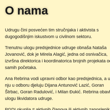
O nama
Udrugu čini posvećen tim stručnjaka i aktivista s
dugogodišnjim iskustvom u civilnom sektoru.
Trenutnu ulogu predsjednice udruge obnaša Nataša
Jovanović, dok je Mirela Alagić, jedna od osnivačica,
izvršna direktorica i koordinatorica brojnih projekata o
samih početaka.
Ana Rebrina vodi upravni odbor kao predsjednica, a 
nju u odboru djeluju Dijana Antunović Lazić, Goran
Štrbac, Goran Radulović, i Milan Đukić. Rebrina obavl
ulogu likvidatora udruge.
PGDI okuplja # aktivnih članova ili aktivnih zaposlenik