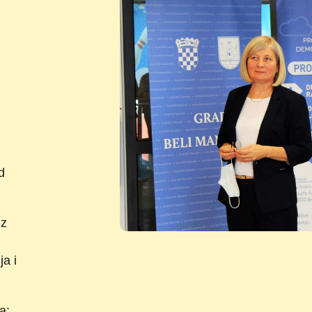
d
uz
ja i
a: