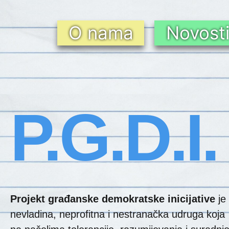
O nama
Novost
P.G.D.I.
Projekt građanske demokratske inicijative
je
nevladina, neprofitna i nestranačka udruga koja