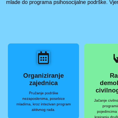
mlade do programa psihosocijalne podrške. Vjeru
Organiziranje
Ra
zajednica
demok
civilno
Pružanje podrške
nezaposlenima, posebice
Jačanje civil
mladima, kroz intezivan program
programi
aktivnog rada.
pojedincima 
kreiranju dru