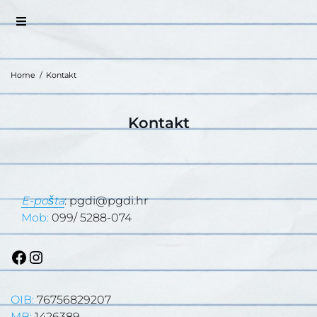
Home
/
Kontakt
Kontakt
E-pošta
: pgdi@pgdi.hr
Mob:
099/ 5288-074
OIB:
76756829207
MB:
1426389