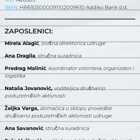
IBAN:
HR6925000091102009610 Addiko Bank d.d.
ZAPOSLENICI:
Mirela Alagić
,
izvršna direktorica udruge
Ana Dragila
,
stručna suradnica
Predrag Malinić
,
koordinator volontera, organizator i
logistika
Nataša Jovanović,
voditeljica društveno
poduzetničkih aktivnosti
Željka Varga,
domaćica u sklopu provedbe
društveno poduzetničkih aktivnosti udruge
Ana Savanović
, stručna suradnica