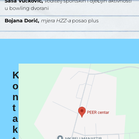
Saša Vučković,
voditelj
sportskih i dječijih aktivnosti
u bowling dvorani
Bojana Dorić,
mjera HZZ-a
posao plus
K
o
n
t
a
k