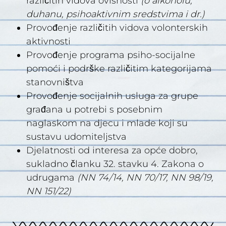
različitih vidova ovisnosti
(o alkoholu,
duhanu, psihoaktivnim sredstvima i dr.)
Provođenje različitih vidova volonterskih
aktivnosti
Provođenje programa psiho-socijalne
pomoći i podrške različitim kategorijama
stanovništva
Provođenje socijalnih usluga za grupe
građana u potrebi s posebnim
naglaskom na djecu i mlade koji su
sustavu udomiteljstva
Djelatnosti od interesa za opće dobro,
sukladno članku 32. stavku 4. Zakona o
udrugama
(NN 74/14, NN 70/17, NN 98/19,
NN 151/22)