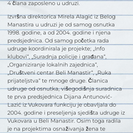
4 člana zaposleno u udruzi.
Izvršna direktorica Mirela Alagić iz Belog
Manastira u udruzi je od samog osnutka
1998. godine, a od 2004. godine i njena
predsjednica. Od samog početka rada
udruge koordinirala je projekte; „Info
klubovi“, „Suradnja policije i građana“,
„Organiziranje lokalnih zajednica“,
„Društveni centar Beli Manastir“, „Ruka
prijateljstva“ te mnoge druge. Članica
udruge od osnutka, višegodišnja suradnica
te prva predsjednica Dijana Antunović-
Lazić iz Vukovara funkciju je obavljala do
2004. godine i preseljenja sjedišta udruge iz
Vukovara u Beli Manastir. Osim toga radila
je na projektima osnaživanja žena te