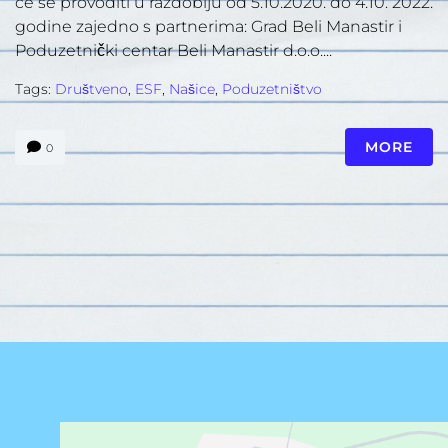
će se provoditi u razdoblju od 5.10.2020. do 4.10. 2022.
godine zajedno s partnerima: Grad Beli Manastir i
Poduzetnički centar Beli Manastir d.o.o....
Tags:
Društveno
,
ESF
,
Našice
,
Poduzetništvo
MORE
0