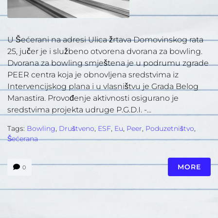
U Šećerani na adresi Ulica žrtava Domovinskog rata
25, jučer je i službeno otvorena dvorana za bowling.
Dvorana za bowling smještena je u podrumu zgrade
PEER centra koja je obnovljena sredstvima iz
Intervencijskog plana i u vlasništvu je Grada Belog
Manastira. Provođenje aktivnosti osigurano je
sredstvima projekta udruge P.G.D.I. -...
Tags:
Bowling
,
Društveno
,
ESF
,
Eu
,
Peer
,
Poduzetništvo
,
Šećerana
MORE
0