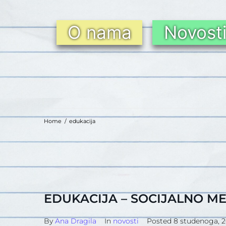
O nama
Novost
Home
/
edukacija
EDUKACIJA – SOCIJALNO M
By
Ana Dragila
In
novosti
Posted
8 studenoga, 2