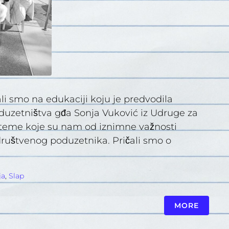
vali smo na edukaciji koju je predvodila
duzetništva gđa Sonja Vuković iz Udruge za
 teme koje su nam od iznimne važnosti
društvenog poduzetnika. Pričali smo o
ja
,
Slap
MORE