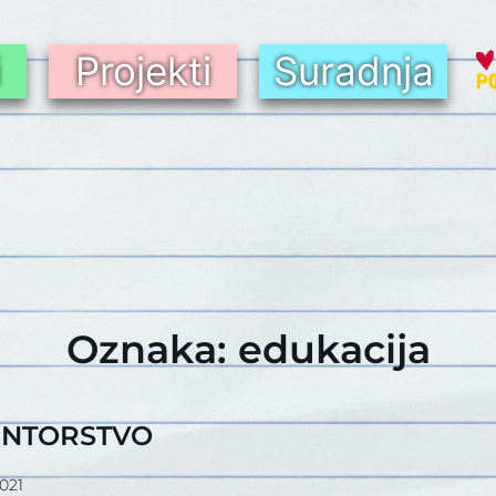
i
Projekti
Suradnja
Oznaka:
edukacija
ENTORSTVO
021