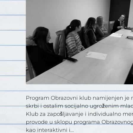
Program Obrazovni klub namijenjen je mla
skrbi i ostalim socijalno ugroženim ml
Klub za zapošljavanje i individualno me
provode u sklopu programa Obrazovnog k
kao interaktivni i...