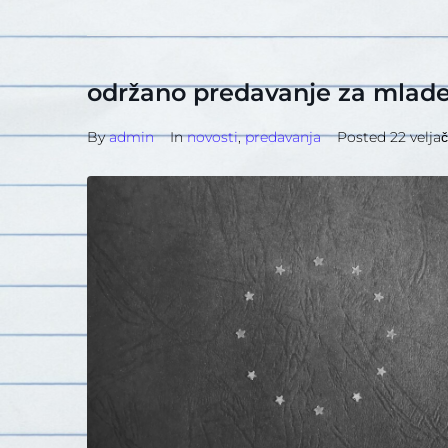
održano predavanje za mlad
By
admin
In
novosti
,
predavanja
Posted
22 veljač