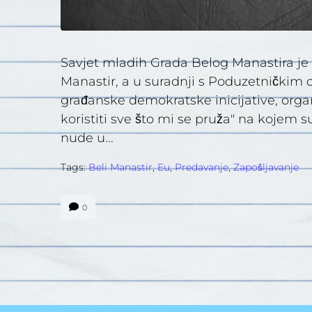
Savjet mladih Grada Belog Manastira je 10
Manastir, a u suradnji s Poduzetničkim
građanske demokratske inicijative, orga
koristiti sve što mi se pruža" na kojem 
nude u...
Tags:
Beli Manastir
,
Eu
,
Predavanje
,
Zapošljavanje
0