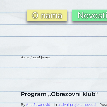
O nama
Novost
Home
/
zapošljavanje
Program „Obrazovni klub“
By
Ana Savanović
In
aktivni-projekt
,
novosti
Pos