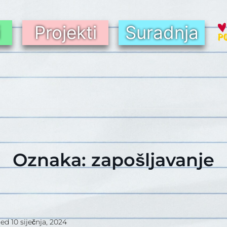
i
Projekti
Suradnja
Oznaka:
zapošljavanje
ted
10 siječnja, 2024