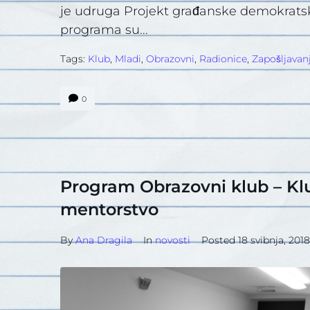
je udruga Projekt građanske demokratske 
programa su...
Tags:
Klub
,
Mladi
,
Obrazovni
,
Radionice
,
Zapošljavan
0
Program Obrazovni klub – Klu
mentorstvo
By
Ana Dragila
In
novosti
Posted
18 svibnja, 2018