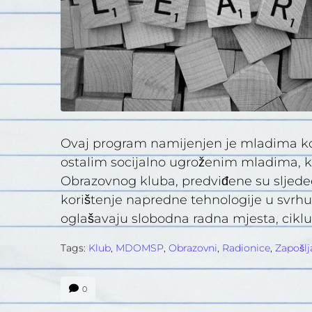
Ovaj program namijenjen je mladima koji i
ostalim socijalno ugroženim mladima, 
Obrazovnog kluba, predviđene su sljedeć
korištenje napredne tehnologije u svrhu 
oglašavaju slobodna radna mjesta, ciklus
Tags:
Klub
,
MDOMSP
,
Obrazovni
,
Radionice
,
Zapošlj
0