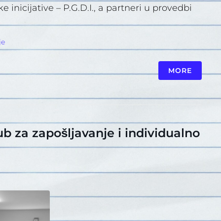
inicijative – P.G.D.I., a partneri u provedbi
je
MORE
b za zapošljavanje i individualno