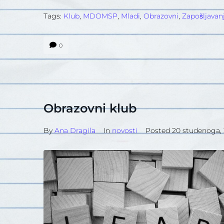
Tags:
Klub
,
MDOMSP
,
Mladi
,
Obrazovni
,
Zapošljavan
0
Obrazovni klub
By
Ana Dragila
In
novosti
Posted
20 studenoga, 