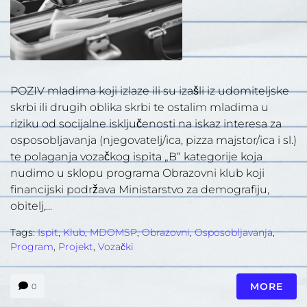
POZIV mladima koji izlaze ili su izašli iz udomiteljske
skrbi ili drugih oblika skrbi te ostalim mladima u
riziku od socijalne isključenosti na iskaz interesa za
osposobljavanja (njegovatelj/ica, pizza majstor/ica i sl.)
te polaganja vozačkog ispita „B“ kategorije koja
nudimo u sklopu programa Obrazovni klub koji
financijski podržava Ministarstvo za demografiju,
obitelj,...
Tags:
Ispit
,
Klub
,
MDOMSP
,
Obrazovni
,
Osposobljavanja
,
Program
,
Projekt
,
Vozački
MORE
0