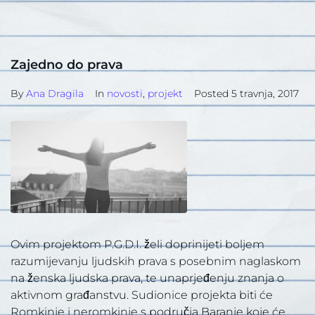
Zajedno do prava
By
Ana Dragila
In
novosti
,
projekt
Posted
5 travnja, 2017
Ovim projektom P.G.D.I. želi doprinijeti boljem
razumijevanju ljudskih prava s posebnim naglaskom
na ženska ljudska prava, te unaprjeđenju znanja o
aktivnom građanstvu. Sudionice projekta biti će
Romkinje i neromkinje s područja Baranje koje će