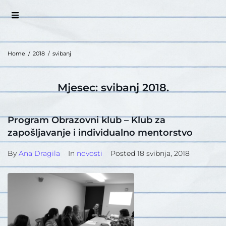
Home
/
2018
/
svibanj
Mjesec:
svibanj 2018.
Program Obrazovni klub – Klub za
zapošljavanje i individualno mentorstvo
By
Ana Dragila
In
novosti
Posted
18 svibnja, 2018