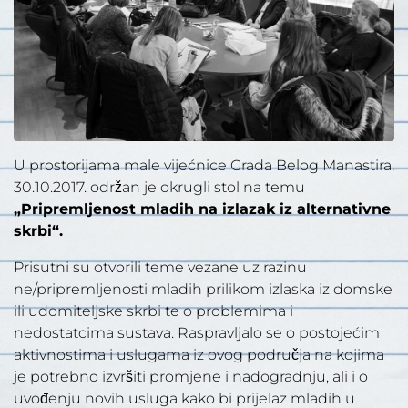
U prostorijama male vijećnice Grada Belog Manastira,
30.10.2017. održan je okrugli stol na temu
„Pripremljenost mladih na izlazak iz alternativne
skrbi“.
Prisutni su otvorili teme vezane uz razinu
ne/pripremljenosti mladih prilikom izlaska iz domske
ili udomiteljske skrbi te o problemima i
nedostatcima sustava. Raspravljalo se o postojećim
aktivnostima i uslugama iz ovog područja na kojima
je potrebno izvršiti promjene i nadogradnju, ali i o
uvođenju novih usluga kako bi prijelaz mladih u