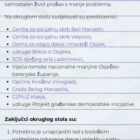
samostalan život prošao s manje problema.
Na okruglom stolu sudjelovali su predstavnici:
Centra za socijalnu skrb Beli Manastir
,
Centra za socijalnu skrb Valpovo
,
Doma za odgoj djece i mladeži Osijek
,
udruge Breza iz Osijeka,
SOS dječjeg sela Ladimirevci
,
Vijeća romske nacionalne manjine Osječko-
baranjske županije,
Općine Kneževi Vinogradi
,
Grada Belog Manastira
,
CZPUZ Klasja
,
udruge Projekt građanske demokratske inicijative.
Zaključci okruglog stola su:
Potrebno je unaprijediti rad s biološkim
roditeljima izdvojene djece i mladih u svrhu