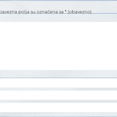
bavezna polja su označena sa
* (obavezno)