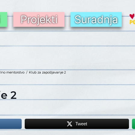
i
Projekti
Suradnja
alno mentorstvo
/
Klub za zapošljavanje 2
je 2
Tweet