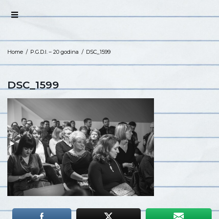
Home
/
P.G.D.I. – 20 godina
/
DSC_1599
DSC_1599