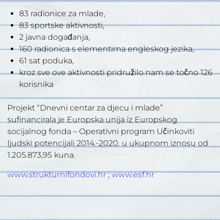
83 radionice za mlade,
83 sportske aktivnosti,
2 javna događanja,
160 radionica s elementima engleskog jezika,
61 sat poduka,
kroz sve ove aktivnosti pridružilo nam se točno 126
korisnika
Projekt “Dnevni centar za djecu i mlade”
sufinancirala je Europska unija iz Europskog
socijalnog fonda – Operativni program Učinkoviti
ljudski potencijali 2014.-2020. u ukupnom iznosu od
1.205.873,95 kuna.
www.strukturnifondovi.hr
;
www.esf.hr