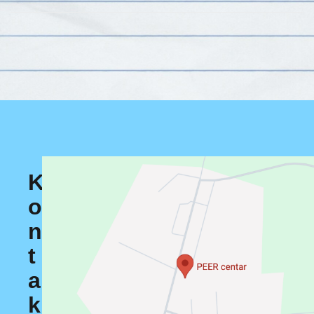
K
o
n
t
a
k