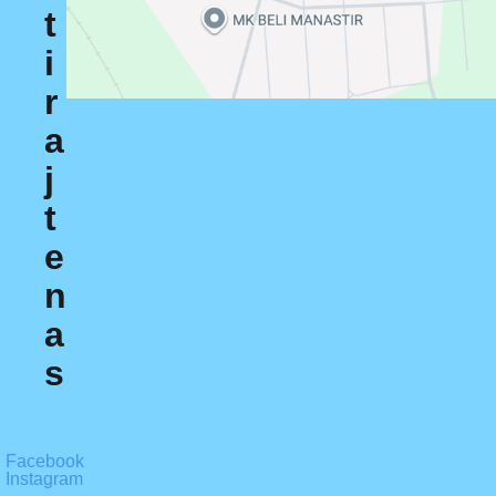
t
i
r
a
j
t
e
n
a
s
Facebook
Instagram