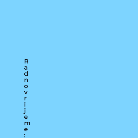
Kontakt:
099 528
8074
gdi@pgdi.hr
R
a
d
n
o
v
r
i
j
e
m
e
: