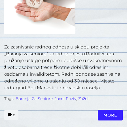
Za zasnivanje radnog odnosa u sklopu projekta
„Baranja za seniore“ za radno mjesto:Radnik/ca za
pružanje usluge potpore i podrške u svakodnevnom
životu osobama treće životne dobi i/ili odraslim
osobama s invaliditetom. Radni odnos se zasniva na
određeno vrijeme u trajanju od 30 mjeseci.Mjesto
rada: grad Beli Manastir i prigradska naselja,...
Tags:
Baranja Za Seniore
,
Javni Poziv
,
Zaželi
MORE
0