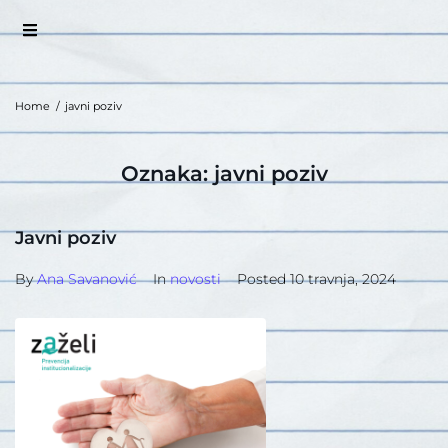
Home
/
javni poziv
Oznaka:
javni poziv
Javni poziv
By
Ana Savanović
In
novosti
Posted
10 travnja, 2024