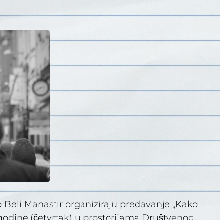
rb Beli Manastir organiziraju predavanje „Kako
 godine (četvrtak) u prostorijama Društvenog