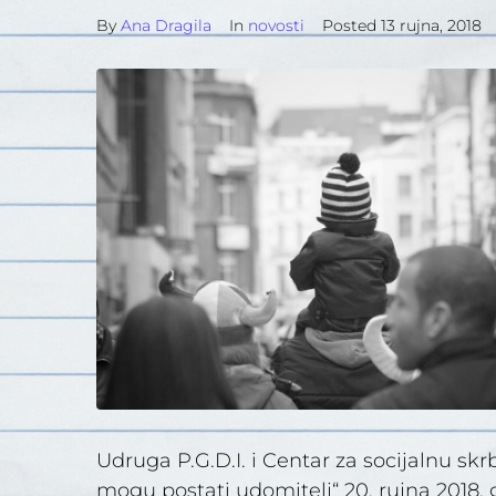
By
Ana Dragila
In
novosti
Posted
13 rujna, 2018
Udruga P.G.D.I. i Centar za socijalnu sk
mogu postati udomitelj“ 20. rujna 2018.