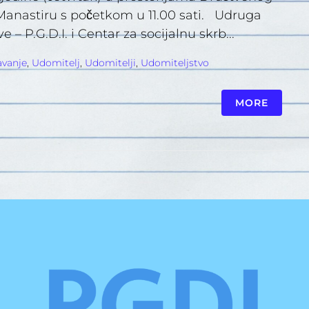
 Manastiru s početkom u 11.00 sati. Udruga
– P.G.D.I. i Centar za socijalnu skrb...
avanje
,
Udomitelj
,
Udomitelji
,
Udomiteljstvo
MORE