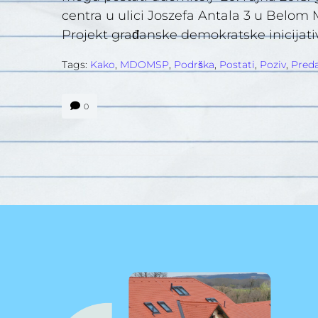
centra u ulici Joszefa Antala 3 u Belom
Projekt građanske demokratske inicijative 
Tags:
Kako
,
MDOMSP
,
Podrška
,
Postati
,
Poziv
,
Pred
0