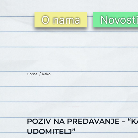
O nama
Novost
Home
/
kako
POZIV NA PREDAVANJE – “
UDOMITELJ”