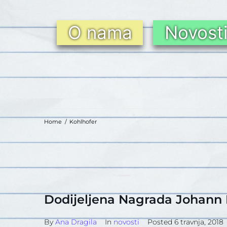
O nama
Novost
Home
/
Kohlhofer
Dodijeljena Nagrada Johann K
By
Ana Dragila
In
novosti
Posted
6 travnja, 2018