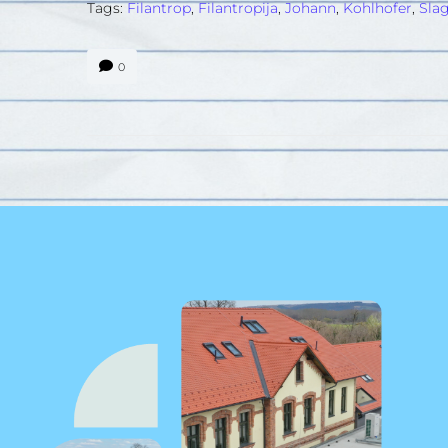
Tags:
Filantrop
,
Filantropija
,
Johann
,
Kohlhofer
,
Slag
0