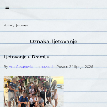
Home
/
ljetovanje
Oznaka:
ljetovanje
Ljetovanje u Dramlju
By
Ana Savanović
In
novosti
Posted
24 lipnja, 2026