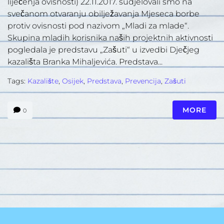
liječenja ovisnosti) 22.11.2017. sudjelovali smo na
svečanom otvaranju obilježavanja Mjeseca borbe
protiv ovisnosti pod nazivom „Mladi za mlade“.
Skupina mladih korisnika naših projektnih aktivnosti
pogledala je predstavu „Zašuti“ u izvedbi Dječjeg
kazališta Branka Mihaljevića. Predstava...
Tags:
Kazalište
,
Osijek
,
Predstava
,
Prevencija
,
Zašuti
MORE
0