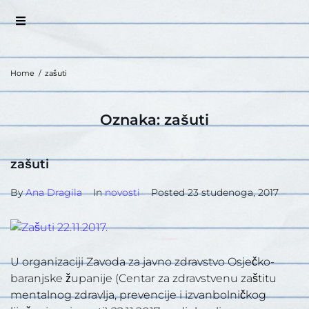
Home
/
zašuti
Oznaka:
zašuti
zašuti
By
Ana Dragila
In
novosti
Posted
23 studenoga, 2017
U organizaciji Zavoda za javno zdravstvo Osječko-
baranjske županije (Centar za zdravstvenu zaštitu
mentalnog zdravlja, prevencije i izvanbolničkog