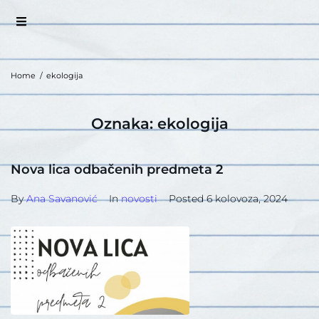
Home
/
ekologija
Oznaka:
ekologija
Nova lica odbačenih predmeta 2
By
Ana Savanović
In
novosti
Posted
6 kolovoza, 2024