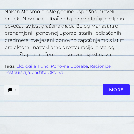
Nakon što smo prošle godine uspješno proveli
projekt Nova lica odbačenih predmeta čiji je cilj bio
povećati svijest građana grada Belog Manastira o
prenamjeni i ponovnoj uporabi starih i odbačenih
predmeta, ove jeseni ponovno započinjemo s istim
projektom i nastavljamo s restauracijom starog
namještaja, ali i učenjem osnovnih vještina za...
Tags:
Ekologija
,
Fond
,
Ponovna Uporaba
,
Radionice
,
Restauracija
,
Zaštita Okoliša
MORE
0