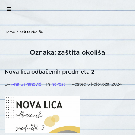
Home
/
zaštita okoliša
Oznaka:
zaštita okoliša
Nova lica odbačenih predmeta 2
By
Ana Savanović
In
novosti
Posted
6 kolovoza, 2024