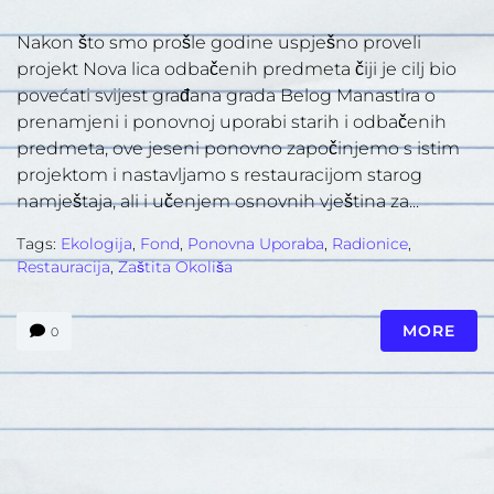
Nakon što smo prošle godine uspješno proveli
projekt Nova lica odbačenih predmeta čiji je cilj bio
povećati svijest građana grada Belog Manastira o
prenamjeni i ponovnoj uporabi starih i odbačenih
predmeta, ove jeseni ponovno započinjemo s istim
projektom i nastavljamo s restauracijom starog
namještaja, ali i učenjem osnovnih vještina za...
Tags:
Ekologija
,
Fond
,
Ponovna Uporaba
,
Radionice
,
Restauracija
,
Zaštita Okoliša
MORE
0