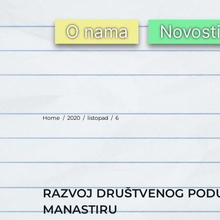
O nama
Novost
Home
/
2020
/
listopad
/
6
RAZVOJ DRUŠTVENOG PODU
MANASTIRU