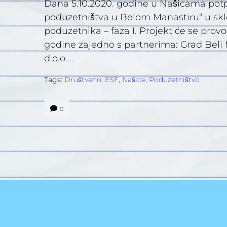
Dana 5.10.2020. godine u Našicama potp
poduzetništva u Belom Manastiru“ u skl
poduzetnika – faza I. Projekt će se provod
godine zajedno s partnerima: Grad Beli 
d.o.o....
Tags:
Društveno
,
ESF
,
Našice
,
Poduzetništvo
0